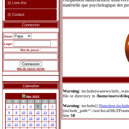
Livre d'or
matérielle que psychologique des pe
Contact
Connexion
Statut
Login:
Mot de passe :
Mot de passe perdu
Calendrier
Warning
: include(wanews/info_wan
file or directory in
/home/users/d/d
Mai 2023
L
M
M
J
V
S
D
Warning
: include() [
function.includ
1
2
3
4
5
6
7
(include_path='.:/usr/local/lib/ZFra
8
9
10
11
12
13
14
line
50
15
16
17
18
19
20
21
22
23
24
25
26
27
28