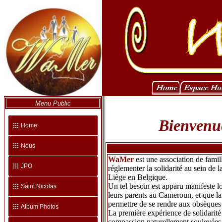
Menu Public
Bienvenue
Home
Nous
WaMer
est une association de famil
JPO
réglementer la solidarité au sein de
Liège en Belgique.
Un tel besoin est apparu manifeste 
Saint Nicolas
leurs parents au Cameroun, et que la
permettre de se rendre aux obsèques 
Album Photos
La première expérience de solidarité 
compassion naturellement soulevées pa