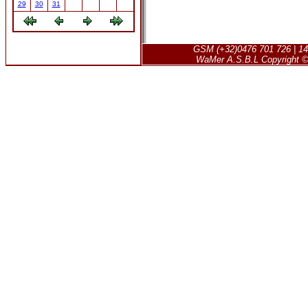
29
30
31
GSM (+32)0476 701 726 | 14
WaMer A.S.B.L Copyright © 