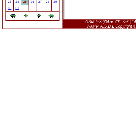
23
24
25
26
27
28
29
30
31
GSM (+32)0476 701 726 | 14
WaMer A.S.B.L Copyright © 