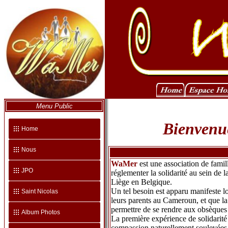
Menu Public
Bienvenue
Home
Nous
WaMer
est une association de famil
JPO
réglementer la solidarité au sein de
Liège en Belgique.
Un tel besoin est apparu manifeste 
Saint Nicolas
leurs parents au Cameroun, et que la
permettre de se rendre aux obsèques 
Album Photos
La première expérience de solidarité 
compassion naturellement soulevées pa