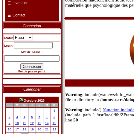
Livre d'or
matérielle que psychologique des pe
Contact
Connexion
Statut
Login:
Mot de passe :
Mot de passe perdu
Calendrier
Warning
: include(wanews/info_wan
file or directory in
/home/users/d/d
Octobre 2023
L
M
M
J
V
S
D
Warning
: include() [
function.includ
1
(include_path='.:/usr/local/lib/ZFra
2
3
4
5
6
7
8
line
50
9
10
11
12
13
14
15
16
17
18
19
20
21
22