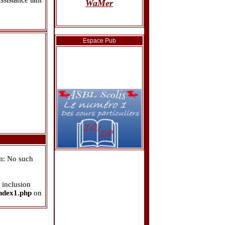
WaMer
12/09/2009
Le site des
WaMer
est
Espace Pub
officiellement lancé.
am: No such
 inclusion
ndex1.php
on