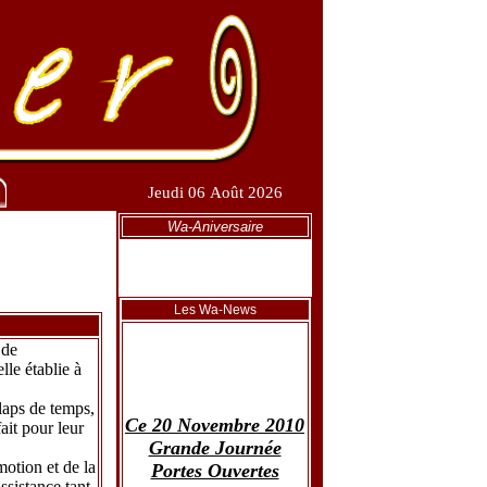
Jeudi 06 Août 2026
Wa-Aniversaire
Les Wa-News
 de
le établie à
laps de temps,
Ce 20 Novembre 2010
ait pour leur
Grande Journée
Portes Ouvertes
motion et de la
ssistance tant