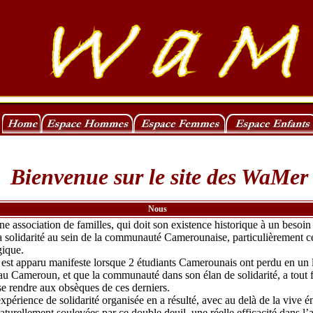
Bienvenue sur le site des WaMer
Nous
ne association de familles, qui doit son existence historique à un besoin
a solidarité au sein de la communauté Camerounaise, particulièrement cel
gique.
 est apparu manifeste lorsque 2 étudiants Camerounais ont perdu en un 
 au Cameroun, et que la communauté dans son élan de solidarité, a tout f
se rendre aux obsèques de ces derniers.
périence de solidarité organisée en a résulté, avec au delà de la vive é
urellement soulevées par ce double deuil, une réelle efficacité dans l’a