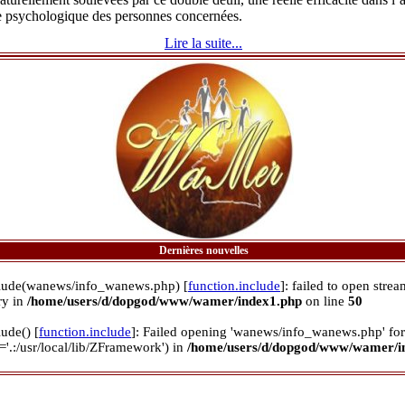
e psychologique des personnes concernées.
Lire la suite...
Dernières nouvelles
clude(wanews/info_wanews.php) [
function.include
]: failed to open stre
ory in
/home/users/d/dopgod/www/wamer/index1.php
on line
50
lude() [
function.include
]: Failed opening 'wanews/info_wanews.php' for
='.:/usr/local/lib/ZFramework') in
/home/users/d/dopgod/www/wamer/i