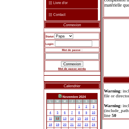
Livre d'or
matérielle qu
Contact
Connexion
Statut
Login:
Mot de passe :
Mot de passe perdu
Calendrier
Warning
: in
file or direct
Novembre 2024
L
M
M
J
V
S
D
Warning
: inc
1
2
3
(include_path
4
5
6
7
8
9
10
line
50
11
12
13
14
15
16
17
18
19
20
21
22
23
24