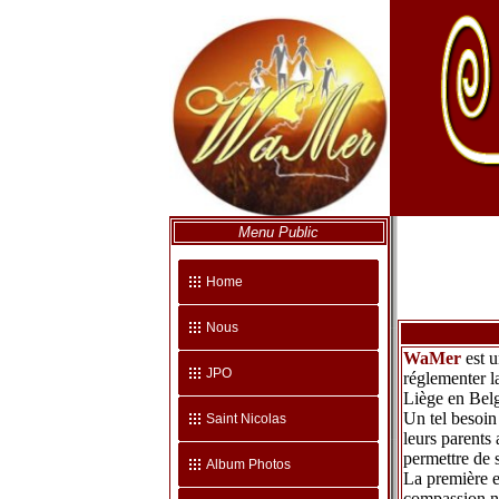
Menu Public
Home
Nous
WaMer
est u
JPO
réglementer l
Liège en Bel
Un tel besoin
Saint Nicolas
leurs parents
permettre de 
Album Photos
La première ex
compassion nat